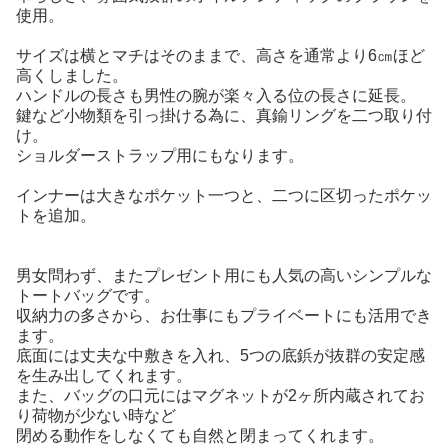
使用。
サイズは横とマチはそのままで、高さを通常より6㎝ほど
高くしました。
ハンドルの長さも男性の腕が楽々入る位の長さに延長。
鍵など小物類を引っ掛ける為に、真鍮リングを二つ取り付
け。
ショルダーストラップ用にもなります。
インナーは大きなポケット一つと、二つに区切ったポケッ
トを追加。
男女問わず、またプレゼント用にも人気の高いシンプルな
トートバッグです。
収納力の多さから、お仕事にもプライベートにも活用でき
ます。
底面には丈夫な中敷きを入れ、5つの底鋲が抜群の安定感
を生み出してくれます。
また、バッグの口元にはマグネットが2ヶ所内蔵されてお
り荷物が少ない時など
閉める動作をしなくても自然と閉まってくれます。