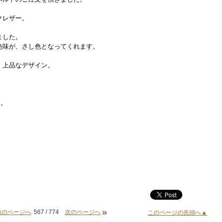
クレザー。
ました。
色味が、さし色となってくれます。
、上品なデザイン。
た。
»
前のページへ
567 / 774
次のページへ
このページの先頭へ▲