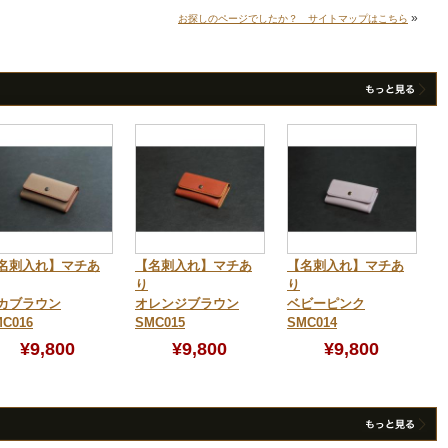
»
お探しのページでしたか？ サイトマップはこちら
名刺入れ】マチあ
【名刺入れ】マチあ
【名刺入れ】マチあ
り
り
カブラウン
オレンジブラウン
ベビーピンク
C016
SMC015
SMC014
¥9,800
¥9,800
¥9,800