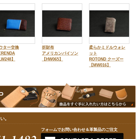
ウター交換
折財布
柔らかミドルウォレ
ERENDA
アメリカンバイソン
ット
LW248】
【HW065】
ROTOND クーズー
【MW016】
さい。
フォ—ムでお問い合わせ＆革製品のご注文