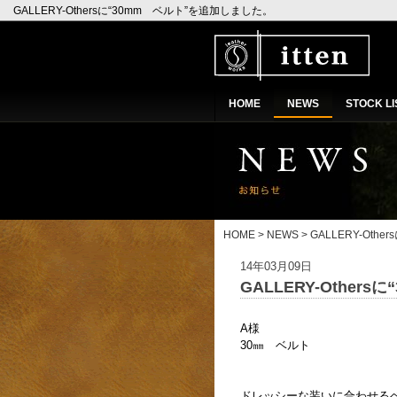
GALLERY-Othersに“30mm ベルト”を追加しました。
HOME
NEWS
STOCK LI
HOME
>
NEWS
> GALLERY-Ot
14年03月09日
GALLERY-Othe
A様
30㎜ ベルト
ドレッシーな装いに合わせる