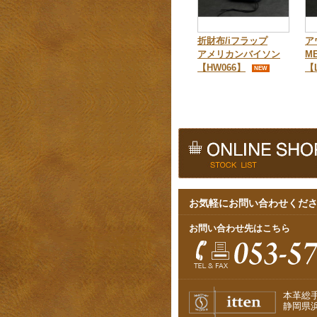
折財布/iフラップ
ア
アメリカンバイソン
M
【HW066】
【
NEW
お気軽にお問い合わせくだ
お問い合わせ先はこちら
本革総
静岡県浜