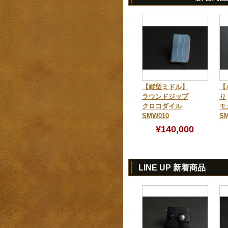
【縦型ミドル】
【
ラウンドジップ
り
クロコダイル
モ
SMW010
SM
¥140,000
LINE UP 新着商品