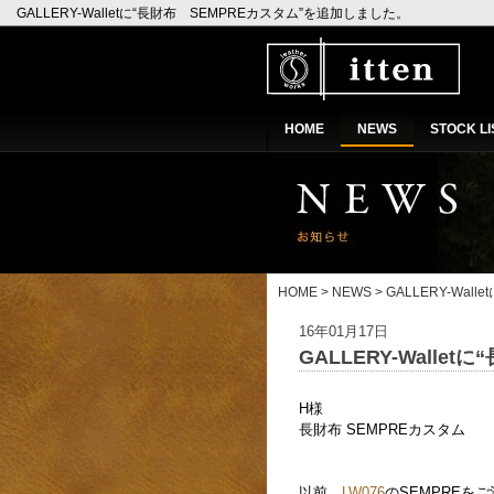
GALLERY-Walletに“長財布 SEMPREカスタム”を追加しました。
HOME
NEWS
STOCK LI
HOME
>
NEWS
> GALLERY-Wal
16年01月17日
GALLERY-Wall
H様
長財布 SEMPREカスタム
以前、
LW076
のSEMPREを