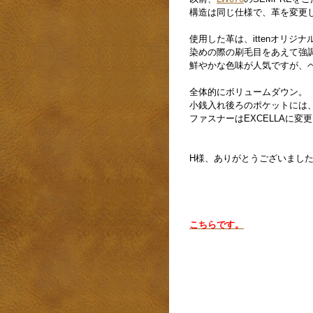
構造は同じ仕様で、革を変更
使用した革は、ittenオリジ
染めの際の刷毛目をあえて強
鮮やかな色味が人気ですが、
全体的にボリュームダウン。
小銭入れ後ろのポケットには
ファスナーはEXCELLAに
H様、ありがとうございまし
こちらです。