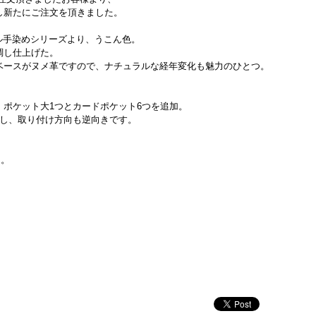
し新たにご注文を頂きました。
ナル手染めシリーズより、うこん色。
調し仕上げた。
ベースがヌメ革ですので、ナチュラルな経年変化も魅力のひとつ。
、ポケット大1つとカードポケット6つを追加。
変更し、取り付け方向も逆向きです
。
た。