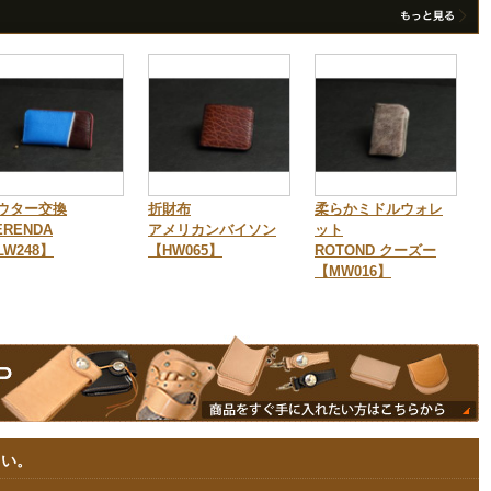
ウター交換
折財布
柔らかミドルウォレ
ERENDA
アメリカンバイソン
ット
LW248】
【HW065】
ROTOND クーズー
【MW016】
さい。