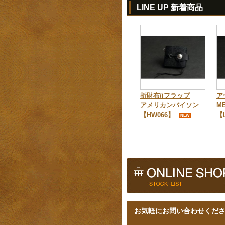
LINE UP 新着商品
折財布/iフラップ
ア
アメリカンバイソン
M
【HW066】
【
NEW
お気軽にお問い合わせくだ