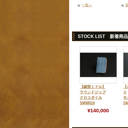
«
«
一覧へ
STOCK LIST 新着商品
【縦型ミドル】
【
ラウンドジップ
り
クロコダイル
モ
SMW010
SM
¥140,000