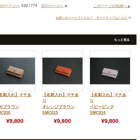
»
前のページへ
430 / 774
次のページへ
このページの先頭へ▲
»
お探しのページでしたか？ サイトマップはこちら
名刺入れ】マチあ
【名刺入れ】マチあ
【名刺入れ】マチあ
り
り
カブラウン
オレンジブラウン
ベビーピンク
C016
SMC015
SMC014
¥9,800
¥9,800
¥9,800