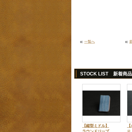
«
«
一覧へ
STOCK LIST 新着商品
【縦型ミドル】
【
ラウンドジップ
り