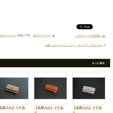
»
前のページへ
318 / 774
次のページへ
このページの先頭へ▲
»
お探しのページでしたか？ サイトマップはこちら
名刺入れ】マチあ
【名刺入れ】マチあ
【名刺入れ】マチあ
り
り