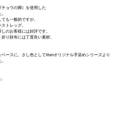
ダチョウの脚）を使用した
た。
しても一般的ですが、
ーストレッグ。
探しのお客様には好評です。
、折り財布には丁度良い素材。
。
ベースに、さし色としてittenオリジナル手染めシリーズより
た。
た。