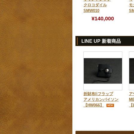
クロコダイル
モ
SMW010
SM
¥140,000
LINE UP 新着商品
折財布/iフラップ
ア
アメリカンバイソン
M
【HW066】
【
NEW