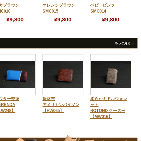
カブラウン
オレンジブラウン
ベビーピンク
C016
SMC015
SMC014
¥9,800
¥9,800
¥9,800
ウター交換
折財布
柔らかミドルウォレ
ERENDA
アメリカンバイソン
ット
LW248】
【HW065】
ROTOND クーズー
【MW016】