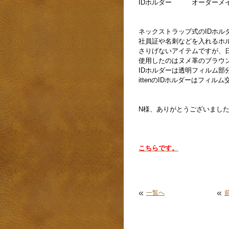
IDホルダー オーダーメ
ネックストラップ式のIDホル
社員証や名刺などを入れるホ
さりげないアイテムですが、
使用したのはヌメ革のブラウ
IDホルダーは透明フィルム部
ittenのIDホルダーはフィ
N様、ありがとうございまし
こちらです
。
«
«
一覧へ