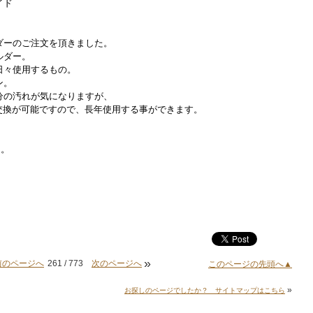
イド
ダーのご注文を頂きました。
ルダー。
日々使用するもの。
ン。
分の汚れが気になりますが、
ルム交換が可能ですので、長年使用する事ができます。
た。
»
前のページへ
261 / 773
次のページへ
このページの先頭へ▲
»
お探しのページでしたか？ サイトマップはこちら