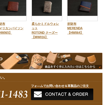
財布
柔らかミドルウォレ
折財布
メリカンバイソン
ット
MERENDA
HW065】
ROTOND クーズー
【HW064】
【MW016】
さい。
フォ—ムでお問い合わせ＆革製品のご注文