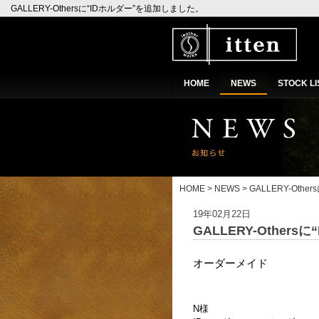
GALLERY-Othersに“IDホルダー”を追加しました。
HOME
NEWS
STOCK LI
HOME
>
NEWS
> GALLERY-Ot
19年02月22日
GALLERY-Other
オーダーメイド
N様