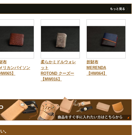
財布
柔らかミドルウォレ
折財布
メリカンバイソン
ット
MERENDA
HW065】
ROTOND クーズー
【HW064】
【MW016】
さい。