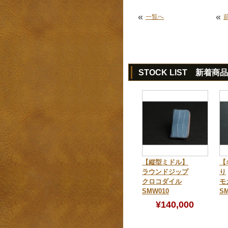
«
«
一覧へ
STOCK LIST 新着商品
【縦型ミドル】
【
ラウンドジップ
り
クロコダイル
モ
SMW010
SM
¥140,000