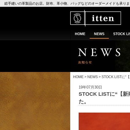
総手縫いの革製品のお店。財布、革小物、バッグなどのオーダーメイドも承ります。leath
HOME
NEWS
STOCK LI
HOME
>
NEWS
> STOCK LISTに“【
19年07月30日
STOCK LISTに“【新
た。