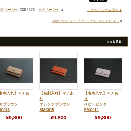
»
前のページへ
238 / 773
次のページへ
このページの先頭へ▲
»
お探しのページでしたか？ サイトマップはこちら
名刺入れ】マチあ
【名刺入れ】マチあ
【名刺入れ】マチあ
り
り
カブラウン
オレンジブラウン
ベビーピンク
C016
SMC015
SMC014
¥9,800
¥9,800
¥9,800