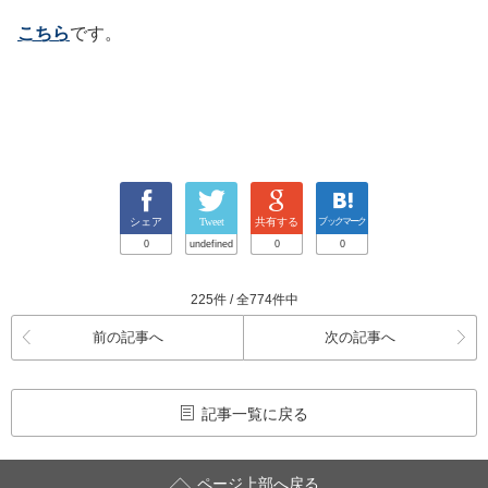
こちら
です。
シェア
Tweet
共有する
ブックマーク
0
undefined
0
0
225件 / 全774件中
前の記事へ
次の記事へ
記事一覧に戻る
ページ上部へ戻る