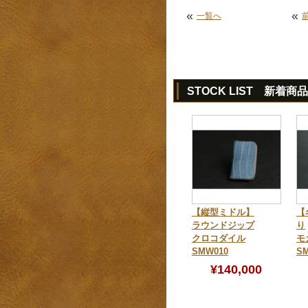
«
«
一覧へ
STOCK LIST 新着商品
【縦型ミドル】
【
ラウンドジップ
り
クロコダイル
モ
SMW010
SM
¥140,000