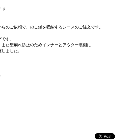
イド
からのご依頼で、のこ鎌を収納するシースのご注文です。
プです。
、また型崩れ防止のためインナーとアウター裏側に
施しました。
た。