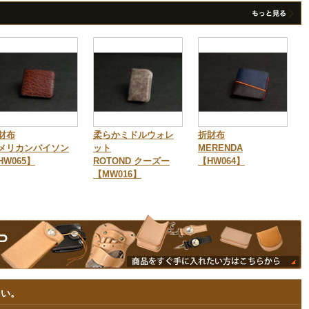
財布
柔らかミドルウォレ
折財布
メリカンバイソン
ット
MERENDA
HW065】
ROTOND クーズー
【HW064】
【MW016】
さい。