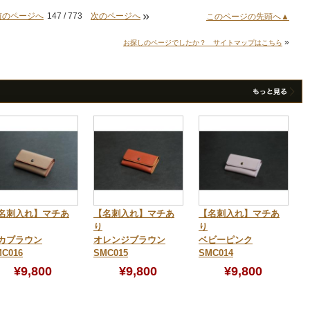
»
前のページへ
147 / 773
次のページへ
このページの先頭へ▲
»
お探しのページでしたか？ サイトマップはこちら
名刺入れ】マチあ
【名刺入れ】マチあ
【名刺入れ】マチあ
り
り
カブラウン
オレンジブラウン
ベビーピンク
C016
SMC015
SMC014
¥9,800
¥9,800
¥9,800