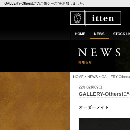
GALLERY-Othersに“のこ鎌シース”を追加しました。
HOME
NEWS
STOCK LI
HOME
>
NEWS
> GALLERY-Ot
22年02月09日
GALLERY-Othe
オーダーメイド