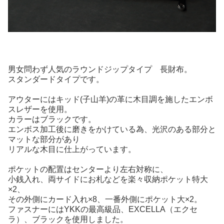
男女問わず人気のラウンドジップタイプ 長財布。
スタンダードタイプです。
アウターにはキッド(子山羊)の革に木目調を施したエンボ
スレザーを使用。
カラーはブラックです。
エンボス加工後に磨きをかけている為、光沢のある部分と
マットな部分があり
リアルな木目に仕上がっています。
ポケットの配置はセンターより左右対称に、
小銭入れ、両サイドにお札などを楽々収納ポケット特大
×2、
その外側にカード入れ×8、一番外側にポケット大×2。
ファスナーにはYKKの最高級品、EXCELLA（エクセ
ラ）、ブラックを使用しました。