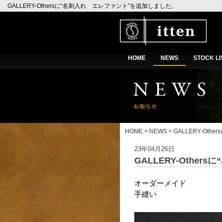
GALLERY-Othersに“名刺入れ エレファント”を追加しました。
HOME
NEWS
STOCK LI
HOME
>
NEWS
> GALLERY-O
23年04月26日
GALLERY-Othe
オーダーメイド
手縫い