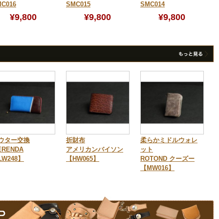
C016
SMC015
SMC014
¥9,800
¥9,800
¥9,800
ウター交換
折財布
柔らかミドルウォレ
ERENDA
アメリカンバイソン
ット
LW248】
【HW065】
ROTOND クーズー
【MW016】