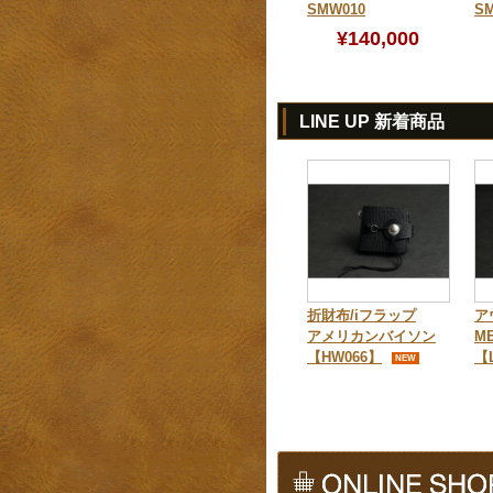
SMW010
SM
¥140,000
LINE UP 新着商品
折財布/iフラップ
ア
アメリカンバイソン
M
【HW066】
【
NEW