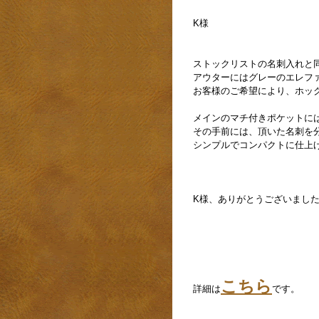
K様
ストックリストの名刺入れと
アウターにはグレーのエレフ
お客様のご希望により、ホッ
メインのマチ付きポケットに
その手前には、頂いた名刺を
シンプルでコンパクトに仕上
K様、ありがとうございまし
こちら
詳細は
です。