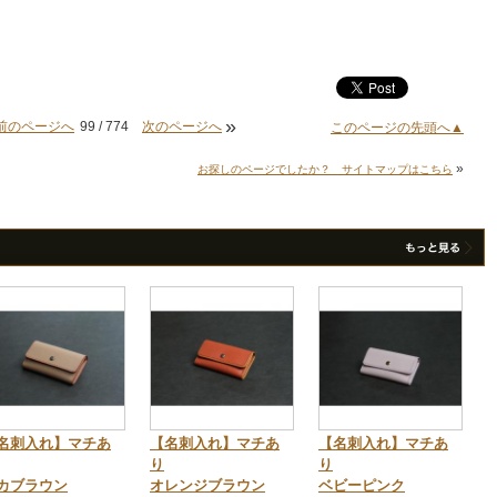
»
前のページへ
99 / 774
次のページへ
このページの先頭へ▲
»
お探しのページでしたか？ サイトマップはこちら
名刺入れ】マチあ
【名刺入れ】マチあ
【名刺入れ】マチあ
り
り
カブラウン
オレンジブラウン
ベビーピンク