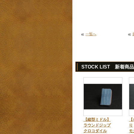
«
«
一覧へ
STOCK LIST 新着商品
【縦型ミドル】
【
ラウンドジップ
り
クロコダイル
モ