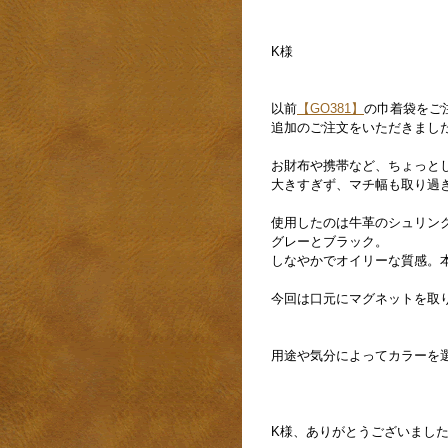
K様
以前
【GO381】
の巾着袋をご
追加のご注文をいただきまし
お財布や携帯など、ちょっと
大きすぎず、マチ幅も取り過
使用したのは牛革のシュリン
グレーとブラック。
しなやかでオイリーな質感。
今回は口元にマグネットを取
用途や気分によってカラーを
K様、ありがとうございまし