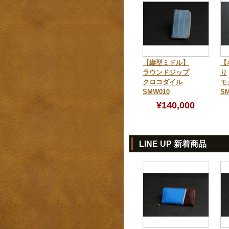
【縦型ミドル】
【
ラウンドジップ
り
クロコダイル
モ
SMW010
SM
¥140,000
LINE UP 新着商品