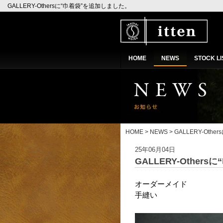
GALLERY-Othersに“巾着袋”を追加しました。
HOME
NEWS
STOCK LI
HOME
>
NEWS
> GALLERY-Ot
25年06月04日
GALLERY-Othe
オーダーメイド
手縫い