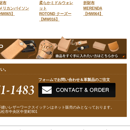
財布
柔らかミドルウォレ
折財布
メリカンバイソン
ット
MERENDA
HW065】
ROTOND クーズー
【HW064】
【MW016】
さい。
フォ—ムでお問い合わせ＆革製品のご注文
手縫いレザーワークスイッテンはネット販売のみとなっております。
松市中央区中里町801