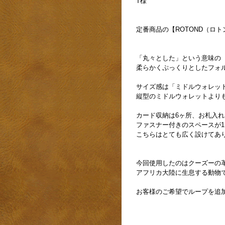
T様
定番商品の【ROTOND（ロ
「丸々とした」という意味の【
柔らかくぷっくりとしたフォ
サイズ感は「ミドルウォレッ
縦型のミドルウォレットより
カード収納は6ヶ所、お札入
ファスナー付きのスペースが
こちらはとても広く設けてあ
今回使用したのはクーズーの
アフリカ大陸に生息する動物
お客様のご希望でループを追