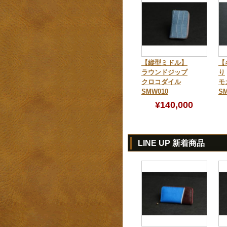
【縦型ミドル】
【
ラウンドジップ
り
クロコダイル
モ
SMW010
SM
¥140,000
LINE UP 新着商品