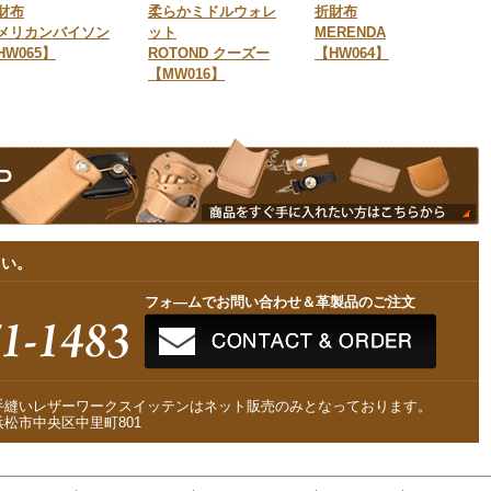
財布
柔らかミドルウォレ
折財布
メリカンバイソン
ット
MERENDA
HW065】
ROTOND クーズー
【HW064】
【MW016】
さい。
フォ—ムでお問い合わせ＆革製品のご注文
手縫いレザーワークスイッテンはネット販売のみとなっております。
松市中央区中里町801