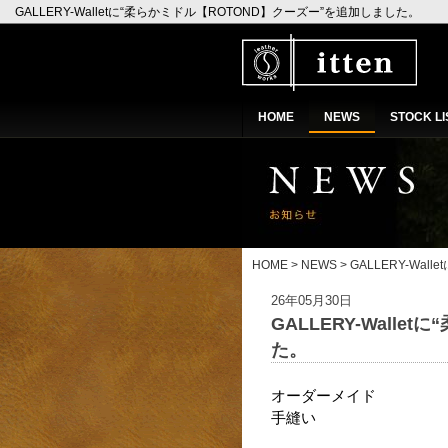
GALLERY-Walletに“柔らかミドル【ROTOND】クーズー”を追加しました。
HOME
NEWS
STOCK LI
HOME
>
NEWS
> GALLERY-Wal
26年05月30日
GALLERY-Wall
た。
オーダーメイド
手縫い