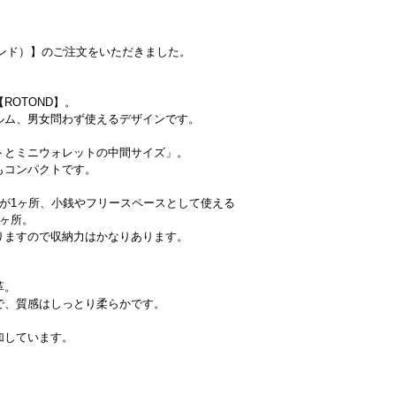
トンド）】のご注文をいただきました。
ROTOND】。
ルム、男女問わず使えるデザインです。
トとミニウォレットの中間サイズ」。
もコンパクトです。
れが1ヶ所、小銭やフリースペースとして使える
1ヶ所。
りますので収納力はかなりあります。
革。
で、質感はしっとり柔らかです。
加しています。