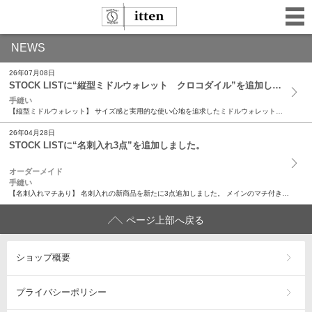
NEWS
26年07月08日
STOCK LISTに“縦型ミドルウォレット クロコダイル”を追加しました。
手縫い
【縦型ミドルウォレット】 サイズ感と実用的な使い心地を追求したミドルウォレット。 インナーパーツの片面がフリーになっており、 お札の出し入れがしやすい構造です。 アウターに使用したのは高級皮革...
26年04月28日
STOCK LISTに“名刺入れ3点”を追加しました。
オーダーメイド
手縫い
【名刺入れマチあり】 名刺入れの新商品を新たに3点追加しました。 メインのマチ付きポケットには、沢山の名刺が収納可能。 その手前には、受け取った名刺を分けて収納する事が出来ます。 シンプルでコ...
ページ上部へ戻る
ショップ概要
プライバシーポリシー