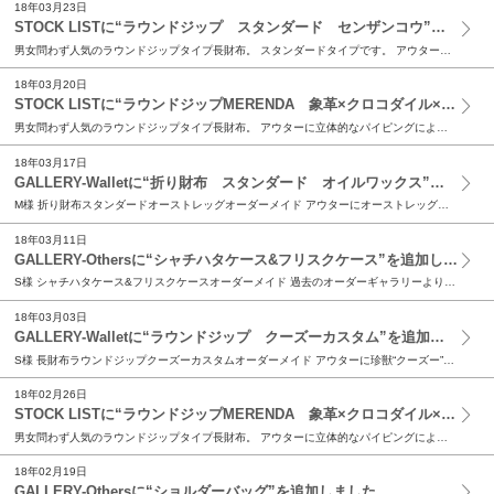
18年03月23日
STOCK LISTに“ラウンドジップ スタンダード センザンコウ”を追加しました。
男女問わず人気のラウンドジップタイプ長財布。 スタンダードタイプです。 アウターには激レア皮革のセンザンコウを使用。 ワシントン条約で厳しく規制され入手困難な素材でしたが、 現在では革素材とし...
18年03月20日
STOCK LISTに“ラウンドジップMERENDA 象革×クロコダイル×リザード”を追加しました。
男女問わず人気のラウンドジップタイプ長財布。 アウターに立体的なパイピングによるラインをデザインし、 左右のカラーリングの組み合わせを楽しむ事ができるMERENDAシリーズです。 アウターには...
18年03月17日
GALLERY-Walletに“折り財布 スタンダード オイルワックス”を追加しました。
M様 折り財布スタンダードオーストレッグオーダーメイド アウターにオーストレッグ（ダチョウの脚）を使用した 折り財布のご注文を頂きました。 オーストリッチは高級皮革としても一般的ですが、 あま...
18年03月11日
GALLERY-Othersに“シャチハタケース&フリスクケース”を追加しました。
S様 シャチハタケース&フリスクケースオーダーメイド 過去のオーダーギャラリーより、 シャチハタケースとフリスクケースをセットでご注文頂きました。 基本的な仕様は過去の作例と同じです。...
18年03月03日
GALLERY-Walletに“ラウンドジップ クーズーカスタム”を追加しました。
S様 長財布ラウンドジップクーズーカスタムオーダーメイド アウターに珍獣“クーズー”を使用したラウンドジップのご注文を頂きました。 生息地や革素材の特徴として、キズだら...
18年02月26日
STOCK LISTに“ラウンドジップMERENDA 象革×クロコダイル×リザード”を追加しました。
男女問わず人気のラウンドジップタイプ長財布。 アウターに立体的なパイピングによるラインをデザインし、 左右のカラーリングの組み合わせを楽しむ事ができるMERENDAシリーズです。 アウターには...
18年02月19日
GALLERY-Othersに“ショルダーバッグ”を追加しました。