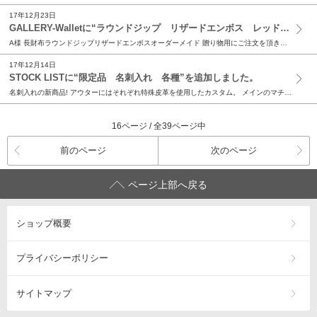
17年12月23日
GALLERY-Walletに“ラウンドジップ リザードエンボス レッド”を追加しました。
A様 長財布ラウンドジップリザードエンボスオーダーメイド 贈り物用にご注文を頂きました、ラウンドジップ長財布。 使用したのは、レッドのリザード（トカゲ）エンボスレザー（牛革）。 色鮮やかで経年...
17年12月14日
STOCK LISTに“限定品 名刺入れ 各種”を追加しました。
名刺入れの新商品! アウターにはそれぞれ特殊皮革を使用したカスタム。 メインのマチ付きポケットには、沢山の名刺が収納可能。 その手前には、頂いた名刺を分けて収納する事が出来ます。 シンプルでコ...
16ページ / 全39ページ中
前のページ
次のページ
ページ上部へ戻る
ショップ概要
プライバシーポリシー
サイトマップ