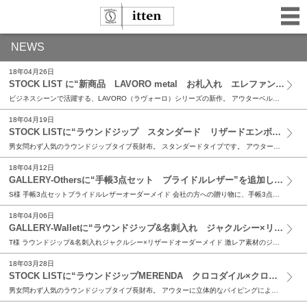
NEWS
18年04月26日
STOCK LIST に“新商品 LAVORO metal お札入れ エレファント”を追加しました。
ビジネスシーンで活躍する、LAVORO（ラヴォーロ）シリーズの新作。 アウターベルトループのパーツが、革から金具に変更した仕様。 また、こちらのお財布はお札入れとなっており、小銭入れがない仕様...
18年04月19日
STOCK LISTに“ラウンドジップ スタンダード リザードエンボス レッド”を追加しました。
男女問わず人気のラウンドジップタイプ長財布。 スタンダードタイプです。 アウターには上品で色鮮やかな、リザードエンボスレザー（牛革）を使用 派手になり過ぎない、落ち着いたレッドで キズが付きに...
18年04月12日
GALLERY-Othersに“手帳3点セット ブライドルレザー”を追加しました。
S様 手帳3点セットブライドルレザーオーダーメイド 会社の方への贈り物に、手帳3点セットのご注文を頂きました。 使用したのは、堅牢で無骨な表情が特徴のブライドルレザー。 蝋がたっぷりと浸透した...
18年04月06日
GALLERY-Walletに“ラウンドジップ&名刺入れ ジャクルシー×リザード”を追加しました。
T様 ラウンドジップ&名刺入れジャクルシー×リザードオーダーメイド 激レア素材のジャクルシーとリングリザードの2枚を組み合わせ、 ラウンドジップを名刺入れのご注文を頂きまし...
18年03月28日
STOCK LISTに“ラウンドジップMERENDA クロコダイル×クロコダイル”を追加しました。
男女問わず人気のラウンドジップタイプ長財布。 アウターに立体的なパイピングによるラインをデザインし、 左右のカラーリングの組み合わせを楽しむ事ができるMERENDAシリーズです。 アウターには...