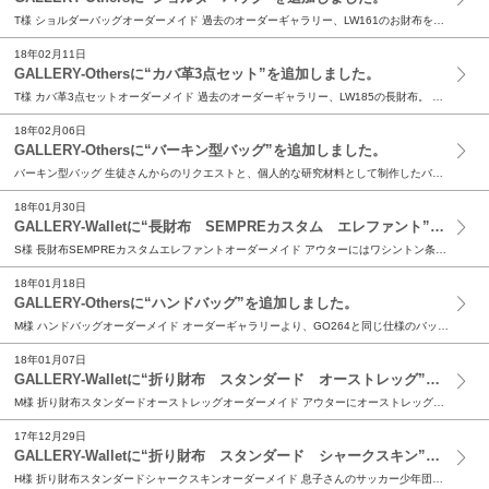
T様 ショルダーバッグオーダーメイド 過去のオーダーギャラリー、LW161のお財布をご注文を頂いたお客様より、 ギャラリーGO129と同じ構造のバッグを追加注文頂きました。 バッグの前面にデザ...
18年02月11日
GALLERY-Othersに“カバ革3点セット”を追加しました。
T様 カバ革3点セットオーダーメイド 過去のオーダーギャラリー、LW185の長財布。 同じくカバ革のお財布をご注文頂いたお客様より、 今回は同じ仕様で お財布機能付きのキーケース、名刺入れ、キ...
18年02月06日
GALLERY-Othersに“バーキン型バッグ”を追加しました。
バーキン型バッグ 生徒さんからのリクエストと、個人的な研究材料として制作したバーキン型バッグ。 ittenレザークラフト教室では、型紙を公開しておりますので、 生徒さんは制作が可能です。 尚、...
18年01月30日
GALLERY-Walletに“長財布 SEMPREカスタム エレファント”を追加しました。
S様 長財布SEMPREカスタムエレファントオーダーメイド アウターにはワシントン条約でも厳しく規制されたレア皮革、エレファントを使用。 ワイルドなシボの表情と、しっとりとした質感が特徴。 イ...
18年01月18日
GALLERY-Othersに“ハンドバッグ”を追加しました。
M様 ハンドバッグオーダーメイド オーダーギャラリーより、GO264と同じ仕様のバッグをご注文頂きました。 デザインやサイズは同じです。 大き過ぎず、普段使いには丁度良いサイズ感です。 今回ア...
18年01月07日
GALLERY-Walletに“折り財布 スタンダード オーストレッグ”を追加しました。
M様 折り財布スタンダードオーストレッグオーダーメイド アウターにオーストレッグ（ダチョウの脚）を使用した 折り財布のご注文を頂きました。 オーストリッチは高級皮革としても一般的ですが、 あま...
17年12月29日
GALLERY-Walletに“折り財布 スタンダード シャークスキン”を追加しました。
H様 折り財布スタンダードシャークスキンオーダーメイド 息子さんのサッカー少年団のカラーリングに合わせた、折り財布をご注文頂きました。 ユニホームと同じ色味のスカイブルー。 元々表情があまりな...