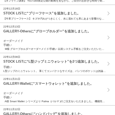
【オンライン講座】 YouTube限定公開の動画を見ながら、ご自分のお好きな時間で制作できる講座です。 ittenレザークラフト教室の中で公開している技法や作品制作に全国どこからでも参加できる...
22年12月18日
STOCK LISTに“ブリーフケース”を追加しました。
【牛革ブリーフケース】 キズや汚れがつきにくく、水に濡れても革にあまり影響のない素材、 角シボのエンボスレザーを使用しました。 落ち着いた雰囲気の革はビジネス用にもピッタリ。 サイズもA4ファ...
22年12月13日
GALLERY-Othersに“グローブホルダー”を追加しました。
オーダーメイド
手縫い
M様 グローブホルダーオーダーメイド/手縫い 以前システム手帳をご注文いただいたお客様で、今回そのシステム手帳と テイストを合わせたグローブホルダーのご注文をいただきました。 コ...
22年12月08日
STOCK LISTに“L型ジップミニウォレット”を2つ追加しました。
手縫い
L型ジップのミニウォレット。 薄くてコンパクトなサイズは、パンツのポケットは勿論、 ジャケットの内ポケット、シャツの胸ポケットに入れても邪魔になりません。 また、ビジネス用としても重宝します。...
22年11月21日
GALLERY-Walletに“スマートウォレット”を追加しました。
オーダーメイド
手縫い
A様 Smart Wallet シリーズより Palma (パルマ )のご注文をいただきました。 機能性と使用感を失わず、兎に角コンパクトさを追求したSmart Wa...
22年11月12日
GALLERY-Othersに“ハンドバッグ”を追加しました。