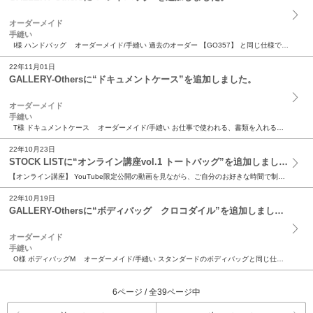
オーダーメイド
手縫い
I様 ハンドバッグ オーダーメイド/手縫い 過去のオーダー 【GO357】 と同じ仕様で、とオーダーをいただきました。 アウターに使用したのは牛革、シュ...
22年11月01日
GALLERY-Othersに“ドキュメントケース”を追加しました。
オーダーメイド
手縫い
T様 ドキュメントケース オーダーメイド/手縫い お仕事で使われる、書類を入れる為のケースのご注文をいただきました。 使用したのはグリーンのヌメ革。うっ...
22年10月23日
STOCK LISTに“オンライン講座vol.1 トートバッグ”を追加しました。
【オンライン講座】 YouTube限定公開の動画を見ながら、ご自分のお好きな時間で制作できる講座です。 ittenレザークラフト教室の中で公開している技法や作品制作に全国どこからでも参加できる...
22年10月19日
GALLERY-Othersに“ボディバッグ クロコダイル”を追加しました。
オーダーメイド
手縫い
O様 ボディバッグM オーダーメイド/手縫い スタンダードのボディバッグと同じ仕様でご注文をいただきました。 アウターは牛革のシュリンクエンボスをベース...
6ページ / 全39ページ中