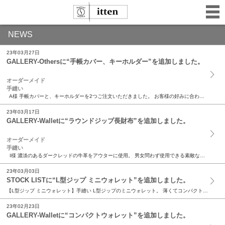
NEWS
23年03月27日
GALLERY-Othersに“手帳カバー、キーホルダー”を追加しました。
オーダーメイド
手縫い
A様 手帳カバーと、キーホルダーを2つご注文いただきました。 お客様の好みに合わせた特別色のグリーン。手染めです。 同じ革でキーホルダーも。 オレンジの方はエンボスレザーです。 ...
23年03月17日
GALLERY-Walletに“ラウンドジップ長財布”を追加しました。
オーダーメイド
手縫い
I様 濃淡のあるダークレッドの牛革をアウターに使用。 男女問わず使用できる素敵なカラーリングです。 インナーには同じく牛革、こちらはエンボスレザーを使用。 カード収納ポケットを大...
23年03月03日
STOCK LISTに“L型ジップ ミニウォレット”を追加しました。
【L型ジップ ミニウォレット】手縫い L型ジップのミニウォレット。 薄くてコンパクトなサイズは、パンツのポケットは勿論、 ジャケットの内ポケット、シャツの胸ポケットに入れても邪魔になりません。...
23年02月23日
GALLERY-Walletに“コンパクトウォレット”を追加しました。