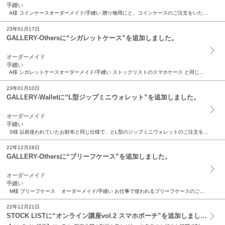
手縫い
A様 コインケースオーダーメイド/手縫い 贈り物用にと、コインケースのご注文をいただきました。 それまで使用されていたものと同じ構造で、ということで お財布をお借りし、制作しまし...
23年01月17日
GALLERY-Othersに“シガレットケース”を追加しました。
オーダーメイド
手縫い
A様 シガレットケースオーダーメイド/手縫い ストックリストのスマホケース と同じ構造で、シガレットケースのご注文をいただきました。 使用したのは牛革、傷や汚れがつきにくい角シボ...
23年01月10日
GALLERY-Walletに“L型ジップミニウォレット”を追加しました。
オーダーメイド
手縫い
S様 以前使われていたお財布と同じ仕様で、とL型のジップミニウォレットのご注文を いただきました。 使用したのは牛革の角シボ。 傷や汚れがつきにくい、落ち着いた雰囲気の革です。 ...
22年12月28日
GALLERY-Othersに“ブリーフケース”を追加しました。
オーダーメイド
手縫い
M様 ブリーフケース オーダーメイド/手縫い お仕事で使われるブリーフケースのご注文をいただきました。 アウターに使用したのは牛革の角シボ、ダークネイビ...
22年12月21日
STOCK LISTに“オンライン講座vol.2 スマホポーチ”を追加しました。