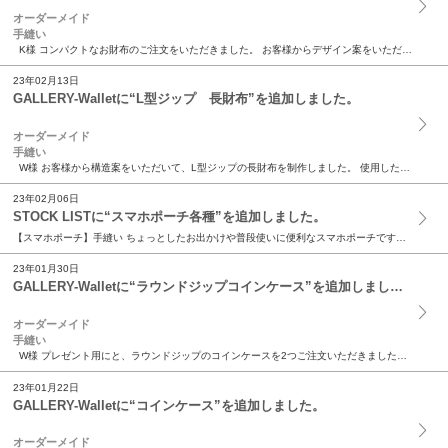
オーダーメイド
手縫い
K様 コンパクトなお財布のご注文をいただきました。 お客様からデザイン案をいただき制作しました。 折り財布と比べてもかなり小さなお財布。 機能性とコンパクトさを兼ね備えたお財布で...
23年02月13日
GALLERY-Walletに“L型ジップ 長財布”を追加しました。
オーダーメイド
手縫い
W様 お客様から構造案をいただいて、L型ジップの長財布を制作しました。 使用したのはホースレザー(馬革)。 しっとりとした手触りの、優しい雰囲気の素材です。 インナーには片側にポ...
23年02月06日
STOCK LISTに“スマホポーチ各種”を追加しました。
【スマホポーチ】手縫い ちょっとしたお出かけや普段使いに便利なスマホポーチです。 全部で7種。 主にソフトで優しい雰囲気のシュリンクエンボスレザーを使用しました。 本体とパイピングの組み合わせ...
23年01月30日
GALLERY-Walletに“ラウンドジップコインケース”を追加しました。
オーダーメイド
手縫い
W様 プレゼント用にと、ラウンドジップのコインケースを2つご注文いただきました。 両方ともittenオリジナルの手染めシリーズ。 ひとつは紺青、もうひとつは紅梅色。 インナーはと...
23年01月22日
GALLERY-Walletに“コインケース”を追加しました。
オーダーメイド