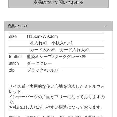
商品について問い合わせる
商品について
click to collapse contents
size
H15cm×W9.3cm
札入れ×1 小銭入れ×1
カード入れ×5 カード入れ大×2
leather
藍染めシープ×ダークグレー×朱
stitch
ダークグレー
zip
ブラック×シルバー
サイズ感と実用的な使い心地を追求したミドルウォ
レット。
インナーパーツの片面がフリーになっておりますの
で、
お札の出し入れがしやすい構造になっております。