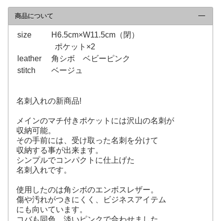
商品について
click to collapse contents
size
H6.5cm×W11.5cm（閉）
ポケット×2
leather
角シボ ベビーピンク
stitch
ベージュ
名刺入れの新商品!
メインのマチ付きポケットには沢山の名刺が
収納可能。
その手前には、受け取った名刺を分けて
収納する事が出来ます。
シンプルでコンパクトに仕上げた
名刺入れです。
使用したのは角シボのエンボスレザー。
傷や汚れがつきにくく、ビジネスアイテム
にも向いています。
コバも同色、淡いピンクで合わせました。