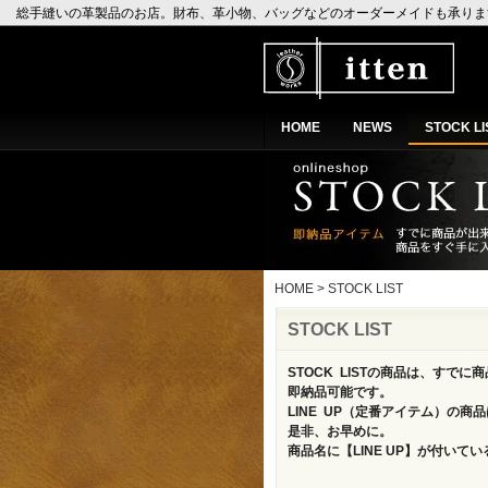
総手縫いの革製品のお店。財布、革小物、バッグなどのオーダーメイドも承ります。leath
HOME
NEWS
STOCK LI
HOME
>
STOCK LIST
STOCK LIST
STOCK LISTの商品は、すで
即納品可能です。
LINE UP（定番アイテム）の商
是非、お早めに。
商品名に【LINE UP】が付い