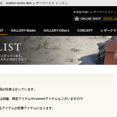
er works itten レザーワークス イッテン
本革総手縫いレザーワークスイッ
ST
GALLERY-Wallet
GALLERY-Others
CONCEPT
レザークラ
に商品が出来上がっています。
品は勿論、限定アイテムやcustomアイテムもございますので
ているアイテムが定番アイテムになります。