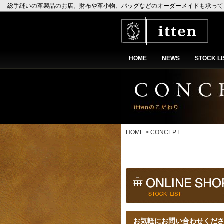
総手縫いの革製品のお店。財布や革小物、バッグなどのオーダーメイドも承って
おります。YouTubeで技術解説やレザークラフトお役立ち情報、オーダーメ
HOME
NEWS
STOCK LI
HOME
>
CONCEPT
お気軽にお問い合わせくだ