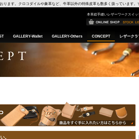
おります。クロコダイルや象革など、牛革以外の特殊皮革も数多く扱っています。
イドのご紹介など配信しております。
本革総手縫いレザーワークスイッ
ST
GALLERY-Wallet
GALLERY-Others
CONCEPT
レザークラ
さい。