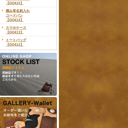
【GO415】
積み革名刺入れ
コードバン
【GO414】
スマホケース
【GO413】
トートバッグ
【GO412】