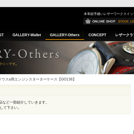
本革総手縫いレザーワークスイッ
ST
GALLERY-Wallet
GALLERY-Others
CONCEPT
レザークラ
プリウスa用エンジンスターターケース【GO136】
品など一部紹介していきます。
にして下さい。