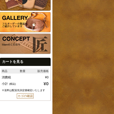
カートを見る
商品
数量
販売価格
消費税
¥0
¥0
小計
(税込)
※送料は配送先決定後確定いたします
カゴの確認