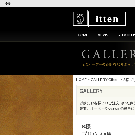
S様
プリウスa用
エンジンスターターケース
【GO136】
HOME
NEWS
STOCK LI
HOME
>
GALLERY-Others
> S様
GALLERY
以前にお客様よりご注文頂いた商
是非、オーダーやcustomの参考
S様
プリウスa用