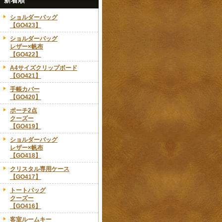
新着順
ショルダーバッグ
【GO423】
ショルダーバッグ
レザー×帆布
【GO422】
A4サイズクリップボード
【GO421】
手帳カバー
【GO420】
ポーチ2点
クーズー
【GO419】
ショルダーバッグ
レザー×帆布
【GO418】
クリスタル専用ケース
【GO417】
トートバッグ
クーズー
【GO416】
客室ルームキー