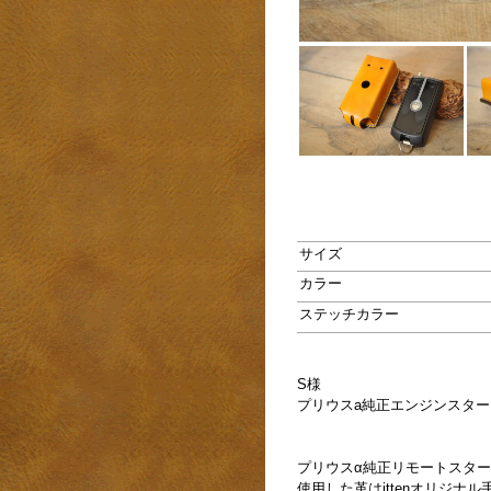
サイズ
カラー
ステッチカラー
S様
プリウスa純正エンジンスタ
プリウスα純正リモートスター
使用した革はittenオリジナ