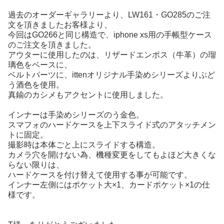
過去のオーダーギャラリーより、LW161・GO285のご注
文を頂きましたお客様より、
今回はGO266と同じ構造で、iphone xs用の手帳型ケース
のご注文を頂きました。
アウターに使用したのは、リザードエンボス（牛革）の瑠
璃色をベースに、
ベルトパーツに、ittenオリジナル手染めシリーズよりぶど
う酒色を使用。
真鍮のカシメもアクセントに使用しました。
インナーは手染めシリーズのう金色。
スマフォのハードケースを上下スライド式のアタッチメン
トに固定。
撮影時は本体ごと上にスライドする構造。
カメラ穴を開けない為、機種変更をしてもよほど大きくな
らない限りは、
ハードケースを付け替えて使用する事が可能です。
インナー左側にはポケット大×1、カードポケット×1の仕
様です。