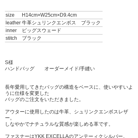
size
H14cm×W25cm×D9.4cm
leather
牛革シュリンクエンボス ブラック
inner
ピッグスウェード
stitch
ブラック
S様
ハンドバッグ オーダーメイド/手縫い
長年愛用してきたバッグの構造をベースに、使いやすいよ
うに仕様を変更した
バッグのご注文をいただきました。
アウターに使用したのは牛革、シュリンクエンボスレザ
ー。
しなやかでナチュラルな質感が楽しめる革です。
ファスナーはYKK EXCELLAのアンテーィクシルバー。