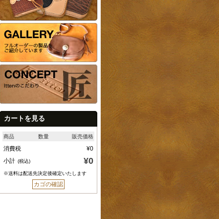
カートを見る
商品
数量
販売価格
消費税
¥0
¥0
小計
(税込)
※送料は配送先決定後確定いたします
カゴの確認