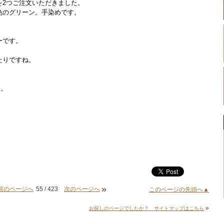
を2つご注文いただきました。
色のグリーン。手染めです。
ーです。
たりですね。
た。
»
前のページへ
55 / 423
次のページへ
このページの先頭へ▲
»
お探しのページでしたか？ サイトマップはこちら