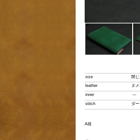
size
閉じ
leather
ヌメ
inner
---
stitch
ダー
A様