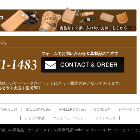
さい。
フォ—ムでお問い合わせ＆革製品のご注文
手縫いレザーワークスイッテンはネット販売のみとなっております。
松市中央区中里町801
TOCK LIST
GALLERY-Wallet
GALLERY-Others
CONCEPT
レザークラフ
ショップ概要
プライバシーポリシー
サイトマップ
縫いの革製品、オーダーメイドの革専門店leather works ittenレザーワークス イ