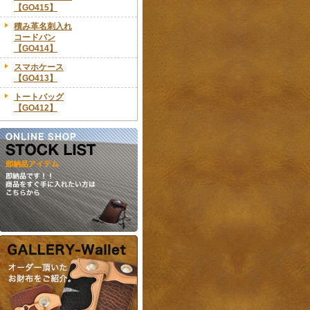
【GO415】
積み革名刺入れ
コードバン
【GO414】
スマホケース
【GO413】
トートバッグ
【GO412】