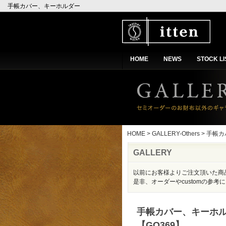
手帳カバー、キーホルダー
【GO369】
HOME
NEWS
STOCK LI
HOME
>
GALLERY-Others
> 手帳
GALLERY
以前にお客様よりご注文頂いた商
是非、オーダーやcustomの参考
手帳カバー、キーホ
【GO369】