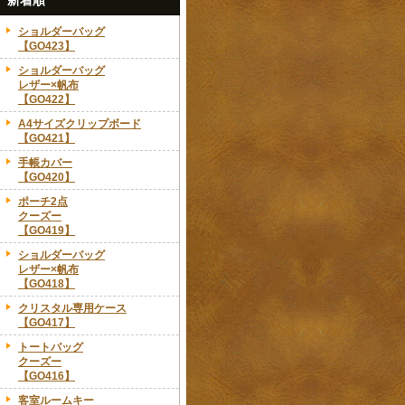
新着順
ショルダーバッグ
【GO423】
ショルダーバッグ
レザー×帆布
【GO422】
A4サイズクリップボード
【GO421】
手帳カバー
【GO420】
ポーチ2点
クーズー
【GO419】
ショルダーバッグ
レザー×帆布
【GO418】
クリスタル専用ケース
【GO417】
トートバッグ
クーズー
【GO416】
客室ルームキー