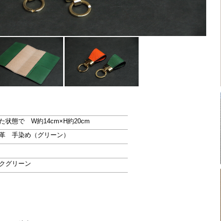
た状態で W約14cm×H約20cm
革 手染め（グリーン）
クグリーン