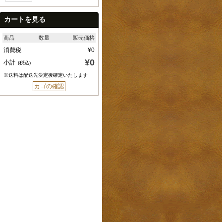
カートを見る
商品
数量
販売価格
消費税
¥0
¥0
小計
(税込)
※送料は配送先決定後確定いたします
カゴの確認