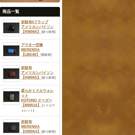
商品一覧
折財布/iフラップ
アメリカンバイソン
【HW066】
[
]
折り財布
アウター交換
MERENDA
【LW248】
[
]
長財布
折財布
アメリカンバイソン
【HW065】
[
]
折り財布
柔らかミドルウォレ
ット
ROTOND クーズー
【MW016】
[
ミドルウ
]
ォレット
折財布
MERENDA
【HW064】
[
]
折り財布