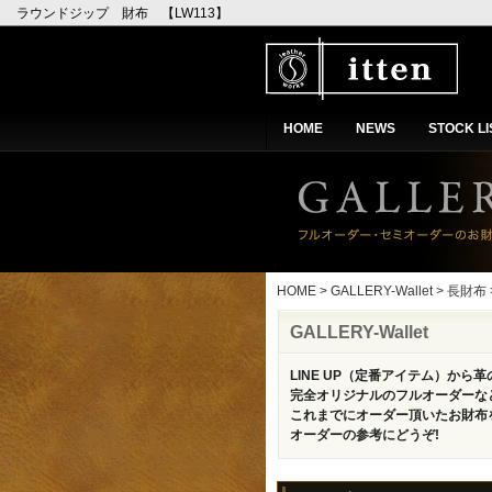
ラウンドジップ 財布 【LW113】
HOME
NEWS
STOCK LI
HOME
>
GALLERY-Wallet
>
長財布
GALLERY-Wallet
LINE UP（定番アイテム）から
完全オリジナルのフルオーダーな
これまでにオーダー頂いたお財布
オーダーの参考にどうぞ!