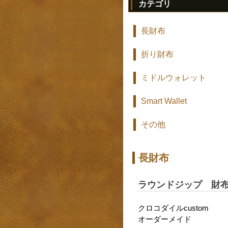
カテゴリ
長財布
折り財布
ミドルウォレット
Smart Wallet
その他
長財布
ラウンドジップ 財布
クロコダイルcustom
オーダーメイド