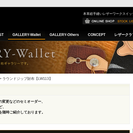
本革総手縫いレザーワークスイッ
ST
GALLERY-Wallet
GALLERY-Others
CONCEPT
レザークラ
> ラウンドジップ財布【LW113】
革の変更などのセミオーダー、
ど、
を随時ご紹介しております。