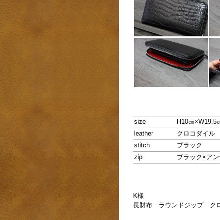
size
H10㎝×W19.5
leather
クロコダイル
stitch
ブラック
zip
ブラック×ア
K様
長財布 ラウンドジップ ク