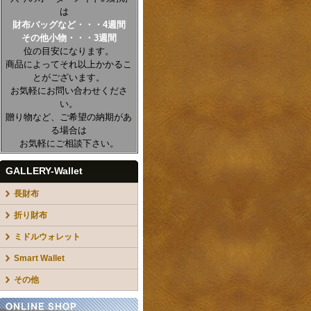
は
財布バッグなど・・・4週間
その他小物・・・3週間
位の目安になります。
商品によってそれ以上かかるこ
とがございます。
お気軽にお問い合わせくださ
い。
贈り物など、ご希望の納期があ
る場合は
お気軽にご相談下さい。
GALLERY-Wallet
長財布
折り財布
ミドルウォレット
Smart Wallet
その他