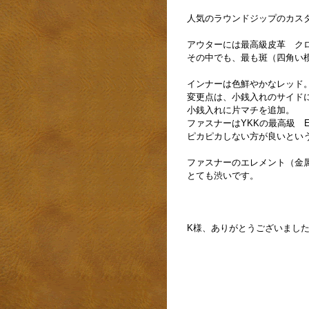
人気のラウンドジップのカス
アウターには最高級皮革 ク
その中でも、最も斑（四角い
インナーは色鮮やかなレッド
変更点は、小銭入れのサイド
小銭入れに片マチを追加。
ファスナーはYKKの最高級 E
ピカピカしない方が良いとい
ファスナーのエレメント（金
とても渋いです。
K様、ありがとうございまし