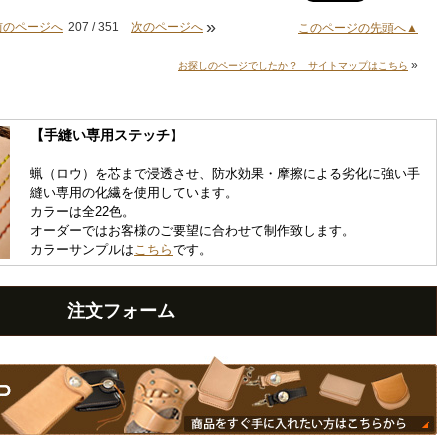
»
前のページへ
207 / 351
次のページへ
このページの先頭へ▲
»
お探しのページでしたか？ サイトマップはこちら
【手縫い専用ステッチ
】
蝋（ロウ）を芯まで浸透させ、防水効果・摩擦による劣化に強い手
縫い専用の化繊を使用しています。
カラーは全22色。
オーダーではお客様のご要望に合わせて制作致します。
カラーサンプルは
こちら
です。
注文フォーム