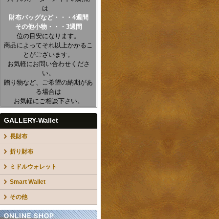
は
財布バッグなど・・・4週間
その他小物・・・3週間
位の目安になります。
商品によってそれ以上かかるこ
とがございます。
お気軽にお問い合わせくださ
い。
贈り物など、ご希望の納期があ
る場合は
お気軽にご相談下さい。
GALLERY-Wallet
長財布
折り財布
ミドルウォレット
Smart Wallet
その他