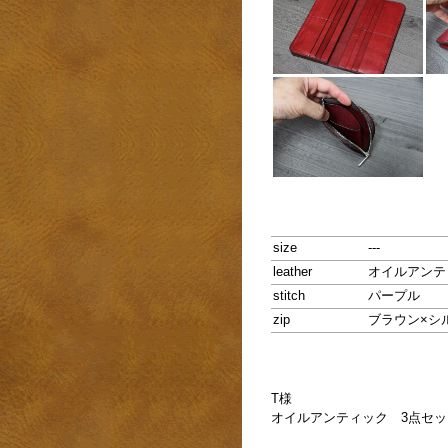
size
---
leather
オイルアンテ
stitch
パープル
zip
ブラウン×シ
T様
オイルアンティック 3点セ