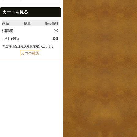
カートを見る
商品
数量
販売価格
消費税
¥0
¥0
小計
(税込)
※送料は配送先決定後確定いたします
カゴの確認