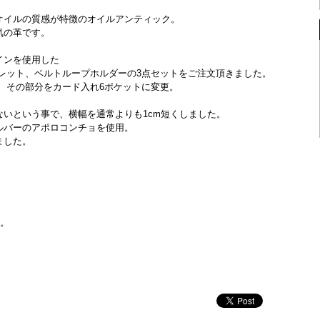
オイルの質感が特徴のオイルアンティック。
気の革です。
インを使用した
ォレット、ベルトループホルダーの3点セットをご注文頂きました。
し、その部分をカード入れ6ポケットに変更。
いという事で、横幅を通常よりも1cm短くしました。
ルバーのアポロコンチョを使用。
ました。
た。