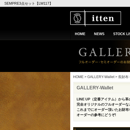
SEMPRE3点セット【LW117】
HOME
NEWS
STOCK LI
HOME
>
GALLERY-Wallet
>
長財布
GALLERY-Wallet
LINE UP（定番アイテム）から
完全オリジナルのフルオーダーな
これまでにオーダー頂いたお財布
オーダーの参考にどうぞ!