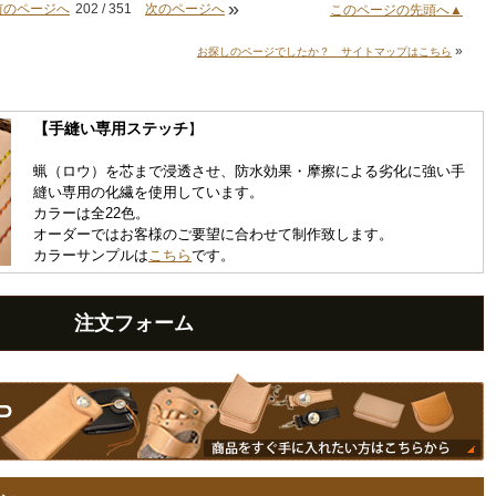
»
前のページへ
202 / 351
次のページへ
このページの先頭へ▲
»
お探しのページでしたか？ サイトマップはこちら
【手縫い専用ステッチ
】
蝋（ロウ）を芯まで浸透させ、防水効果・摩擦による劣化に強い手
縫い専用の化繊を使用しています。
カラーは全22色。
オーダーではお客様のご要望に合わせて制作致します。
カラーサンプルは
こちら
です。
注文フォーム