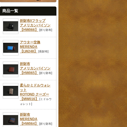
商品一覧
折財布/iフラップ
アメリカンバイソン
【HW066】
[
]
折り財布
アウター交換
MERENDA
【LW248】
[
]
長財布
折財布
アメリカンバイソン
【HW065】
[
]
折り財布
柔らかミドルウォレ
ット
ROTOND クーズー
【MW016】
[
ミドルウ
]
ォレット
折財布
MERENDA
【HW064】
[
]
折り財布