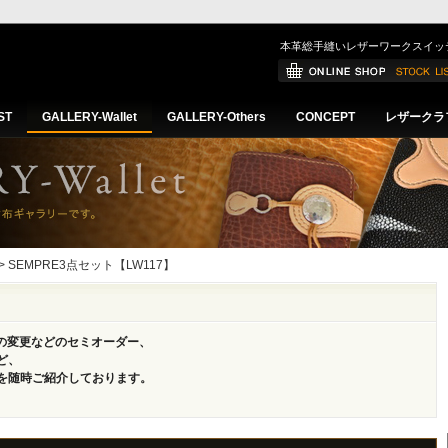
本革総手縫いレザーワークスイッ
ST
GALLERY-Wallet
GALLERY-Others
CONCEPT
レザークラ
> SEMPRE3点セット【LW117】
革の変更などのセミオーダー、
ど、
を随時ご紹介しております。